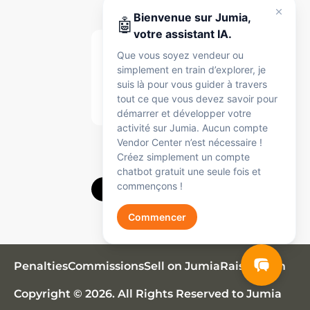
Bienvenue sur Jumia,
🤖
votre assistant IA.
Promotions
Que vous soyez vendeur ou
simplement en train d’explorer, je
suis là pour vous guider à travers
En savoir plus
tout ce que vous devez savoir pour
démarrer et développer votre
activité sur Jumia. Aucun compte
Vendor Center n’est nécessaire !
Créez simplement un compte
chatbot gratuit une seule fois et
commençons !
Commencer
Jumia AI
Penalties
Commissions
Sell on Jumia
Raise claim
Copyright © 2026. All Rights Reserved to Jumia