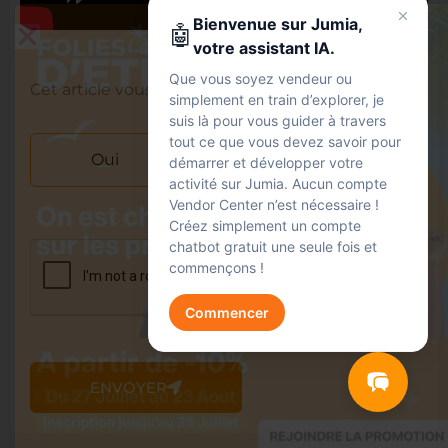
Bienvenue sur Jumia,
🤖
votre assistant IA.
Que vous soyez vendeur ou
Cet article vous a-t-il été utile ?
simplement en train d’explorer, je
suis là pour vous guider à travers
tout ce que vous devez savoir pour
Oui
Non
démarrer et développer votre
activité sur Jumia. Aucun compte
Vendor Center n’est nécessaire !
Créez simplement un compte
chatbot gratuit une seule fois et
commençons !
Commencer
Jumia AI
ENVOYER