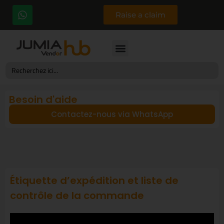
Raise a claim
Search
for:
Besoin d'aide
Contactez-nous via WhatsApp
Étiquette d’expédition et liste de
contrôle de la commande