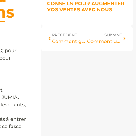
CONSEILS POUR AUGMENTER
ns
VOS VENTES AVEC NOUS
PRÉCÉDENT
SUIVANT
Comment gérer les produits et les commandes sur JUMIA Express ?
Comment utiliser l’outil de planification des demandes entrantes
O) pour
 pour
Jumia AI
t.
e JUMIA.
es clients,
és à entrer
Découvrez
 se fasse
votre assistant intelligent