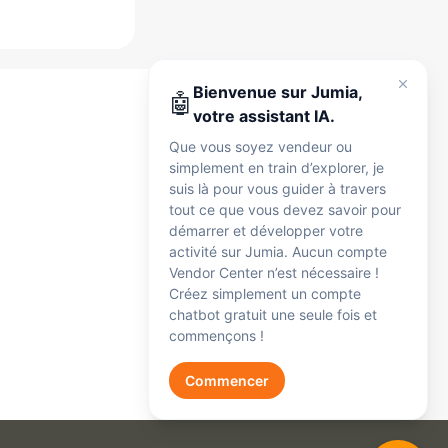
Jumia
Je suis là pour vous accompagner à tout
moment, que vous soyez vendeur ou
Bienvenue sur Jumia,
🤖
simplement en exploration. Parlez-moi en
votre assistant IA.
anglais, en français ou en arabe — je peux
Que vous soyez vendeur ou
vous aider avec :
simplement en train d’explorer, je
Inscription
🛍️
suis là pour vous guider à travers
Inscription et configuration du compte
tout ce que vous devez savoir pour
Commandes
démarrer et développer votre
📦
Commandes et expédition
activité sur Jumia. Aucun compte
Paiements
Vendor Center n’est nécessaire !
💰
Créez simplement un compte
Paiements, commissions et frais
chatbot gratuit une seule fois et
Produits
📋
commençons !
Mise en ligne des produits
Réclamations
Get Started
🔧
Commencer
Réclamations et support